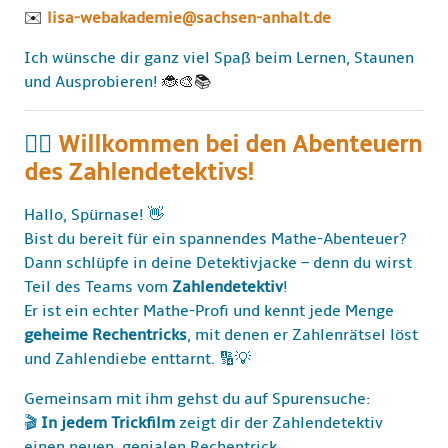
✉️
lisa-webakademie@sachsen-anhalt.de
Ich wünsche dir ganz viel Spaß beim Lernen, Staunen
und Ausprobieren!
🐞🎨📚
🕵️‍♂️
Willkommen bei den Abenteuern
des Zahlendetektivs!
Hallo, Spürnase! 👋
Bist du bereit für ein spannendes Mathe-Abenteuer?
Dann schlüpfe in deine Detektivjacke – denn du wirst
Teil des Teams vom
Zahlendetektiv
!
Er ist ein echter Mathe-Profi und kennt jede Menge
geheime Rechentricks
, mit denen er Zahlenrätsel löst
und Zahlendiebe enttarnt. 🔢💡
Gemeinsam mit ihm gehst du auf Spurensuche:
🎬
In jedem Trickfilm
zeigt dir der Zahlendetektiv
einen neuen, genialen Rechentrick.