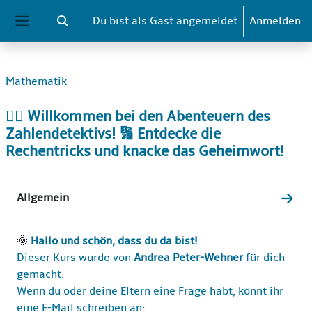
Zum Hauptinhalt
Du bist als Gast angemeldet
Anmelden
Sucheingabe umschalten
Website-Übersicht
Mathematik
🕵️‍♂️ Willkommen bei den Abenteuern des
Zahlendetektivs! 🔢 Entdecke die
Rechentricks und knacke das Geheimwort!
Abschnittsübersicht
Allgemein
Zum 
🌞
Hallo und schön, dass du da bist!
Dieser Kurs wurde von
Andrea Peter-Wehner
für dich
gemacht.
Wenn du oder deine Eltern eine Frage habt, könnt ihr
eine E-Mail schreiben an: