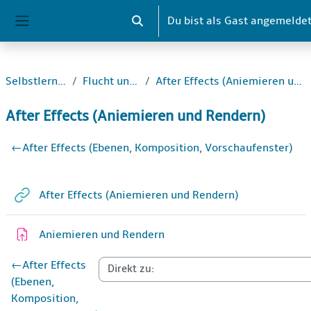
Zum Hauptinhalt
Du bist als Gast angemelde
Sucheingabe umschalten
Website-Übersicht
Selbstlernkurse
Flucht und Asyl
After Effects (Aniemieren und Rendern)
After Effects (Aniemieren und Rendern)
Abschnittsübersicht
←
After Effects (Ebenen, Komposition, Vorschaufenster)
Weblink
After Effects (Aniemieren und Rendern)
Aufgabe
Aniemieren und Rendern
←
After Effects
(Ebenen,
Komposition,