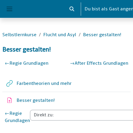
Zum Hauptinhalt
Du bist als Gast ange
Sucheingabe umschalten
Website-Übersicht
Selbstlernkurse
Flucht und Asyl
Besser gestalten!
Besser gestalten!
Abschnittsübersicht
←
Regie Grundlagen
→
After Effects Grundlagen
Weblink
Farbentheorien und mehr
Aufgabe
Besser gestalten!
←
Regie
Grundlagen