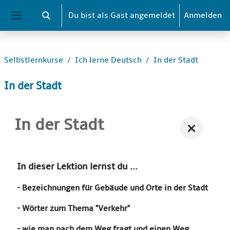
Zum Hauptinhalt
Du bist als Gast angemeldet
Anmelden
Sucheingabe umschalten
Website-Übersicht
Selbstlernkurse
Ich lerne Deutsch
In der Stadt
In der Stadt
In der Stadt
In dieser Lektion lernst du ...
- Bezeichnungen für Gebäude und Orte in der Stadt
- Wörter zum Thema "Verkehr"
- wie man nach dem Weg fragt und einen Weg