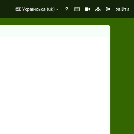
Українська ‎(uk)‎
Увійти