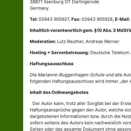
38871 Ilsenburg OT Darlingerode
Germany
Tel:
03943 905927,
Fax:
03943 905928,
E-Mail:
Inhaltlich verantwortlich gem. §10 Abs. 3 MdStV
Moderation:
Lutz Reuther, Andreas Werner
Hosting + Serverbetreuung:
Deutsche Telekom A
Haftungsausschluss
Die Marianne-Buggenhagen-Schule
und alle Aut
folgenden Haftungsausschluss wird immer „der Aut
Inhalt des Onlineangebotes
Der Autor kann, trotz aller Sorgfalt bei der Ers
Haftungsansprüche gegen den Autor, welche sich
dargebotenen Informationen bzw. durch die Nutz
sofern seitens des Autors kein nachweislich vors
Seiten oder das gesamte Dokument ohne gesonde