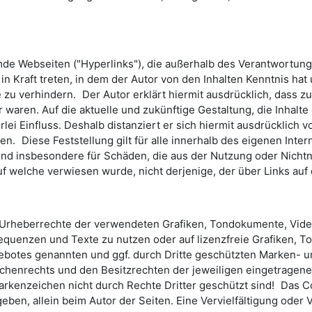
emde Webseiten ("Hyperlinks"), die außerhalb des Verantwortun
 in Kraft treten, in dem der Autor von den Inhalten Kenntnis h
e zu verhindern. Der Autor erklärt hiermit ausdrücklich, dass z
 waren. Auf die aktuelle und zukünftige Gestaltung, die Inhalte
lei Einfluss. Deshalb distanziert er sich hiermit ausdrücklich v
en. Diese Feststellung gilt für alle innerhalb des eigenen Int
te und insbesondere für Schäden, die aus der Nutzung oder Nich
auf welche verwiesen wurde, nicht derjenige, der über Links auf 
 die Urheberrechte der verwendeten Grafiken, Tondokumente, Vi
sequenzen und Texte zu nutzen oder auf lizenzfreie Grafiken
gebotes genannten und ggf. durch Dritte geschützten Marken- 
henrechts und den Besitzrechten der jeweiligen eingetragenen
arkenzeichen nicht durch Rechte Dritter geschützt sind! Das Cop
egeben, allein beim Autor der Seiten. Eine Vervielfältigung od