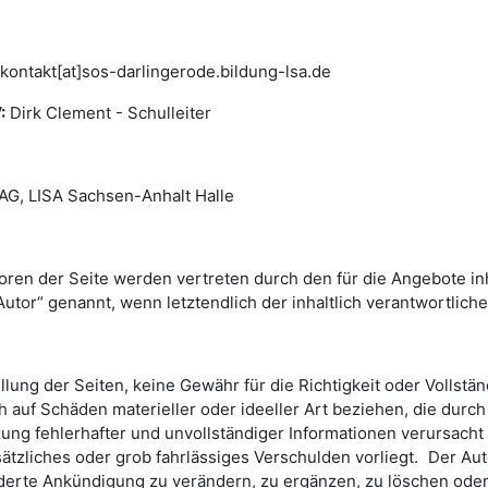
kontakt[at]sos-darlingerode.bildung-lsa.de
:
Dirk Clement - Schulleiter
G, LISA Sachsen-Anhalt Halle
oren der Seite werden vertreten durch den für die Angebote inha
or“ genannt, wenn letztendlich der inhaltlich verantwortliche 
tellung der Seiten, keine Gewähr für die Richtigkeit oder Vollst
 auf Schäden materieller oder ideeller Art beziehen, die durc
ung fehlerhafter und unvollständiger Informationen verursacht
ätzliches oder grob fahrlässiges Verschulden vorliegt. Der Auto
rte Ankündigung zu verändern, zu ergänzen, zu löschen oder d