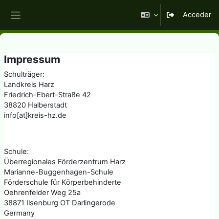
Salta al contenido principal
Acceder
Panel lateral
Impressum
Schulträger:
Landkreis Harz
Friedrich-Ebert-Straße 42
38820 Halberstadt
info[at]kreis-hz.de
Schule:
Überregionales Förderzentrum Harz
Marianne-Buggenhagen-Schule
Förderschule für Körperbehinderte
Oehrenfelder Weg 25a
38871 Ilsenburg OT Darlingerode
Germany