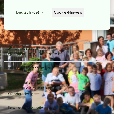
Deutsch ‎(de)‎
Cookie-Hinweis
Urheberrecht
Erklärung zur Barrierefreiheit
Sie sind nicht angemeldet.
Datenschutzinfos
Laden Sie die mobile App
Standarddesign
Powered by
Moodle