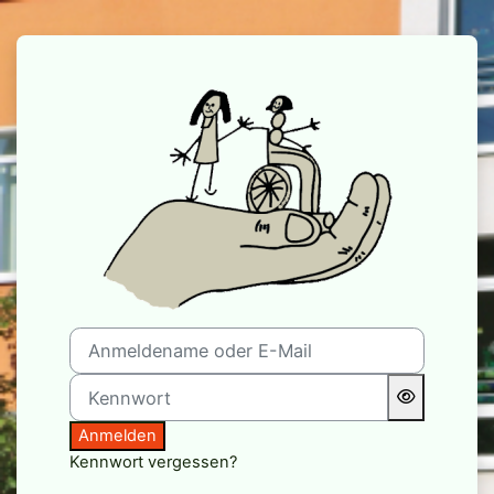
Zum Hauptinhalt
Anmelden bei 'Moodle de
Anmeldename oder E-Mail
Kennwort
Anmelden
Kennwort vergessen?