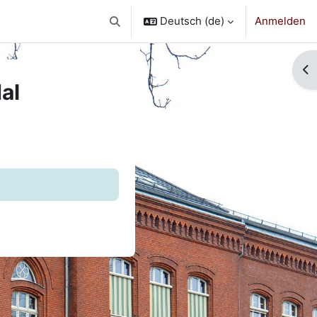
Deutsch ‎(de)‎
Anmelden
Sucheingabe umschalten
Bl
al