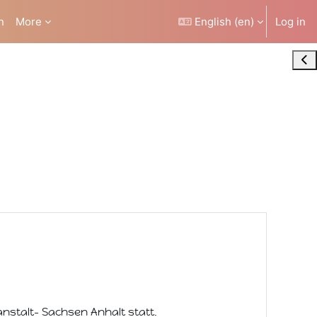
n
More
English ‎(en)‎
Log in
Ope
anstalt- Sachsen Anhalt statt.