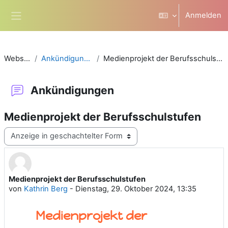
Zum Hauptinhalt
Anmelden
Website-Übersicht
Website
Ankündigungen
Medienprojekt der Berufsschulstufen
Ankündigungen
Medienprojekt der Berufsschulstufen
Anzeigemodus
Medienprojekt der Berufsschulstufen
Anzahl Antworten: 0
von
Kathrin Berg
-
Dienstag, 29. Oktober 2024, 13:35
Medienprojekt der