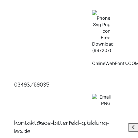
03493/69035
kontakt@sos-bitterfeld-g.bildung-
Blo
lsa.de