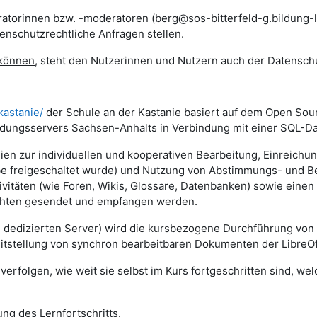
atorinnen bzw. -moderatoren (berg@sos-bitterfeld-g.bildung-ls
nschutzrechtliche Anfragen stellen.
 können
, steht den Nutzerinnen und Nutzern auch der Datensch
kastanie/
der Schule an der Kastanie basiert auf dem Open So
ldungsservers Sachsen-Anhalts in Verbindung mit einer SQL-Da
lien zur individuellen und kooperativen Bearbeitung, Einreich
gabe freigeschaltet wurde) und Nutzung von Abstimmungs- und 
vitäten (wie Foren, Wikis, Glossare, Datenbanken) sowie einen
ichten gesendet und empfangen werden.
m dedizierten Server) wird die kursbezogene Durchführung von
eitstellung von synchron bearbeitbaren Dokumenten der LibreOf
erfolgen, wie weit sie selbst im Kurs fortgeschritten sind, we
ng des Lernfortschritts.