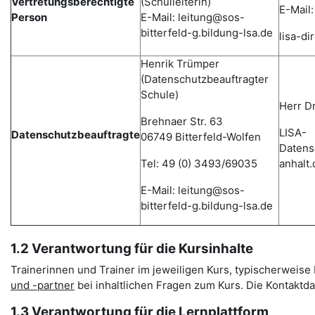
Vertretungsberechtigte
(Schulleiterin)
E-Mail:
Person
E-Mail: leitung@sos-
bitterfeld-g.bildung-lsa.de
lisa-d
Henrik Trümper
(Datenschutzbeauftragter
Schule)
Herr D
Brehnaer Str. 63
LISA-
Datenschutzbeauftragte
06749 Bitterfeld-Wolfen
Datens
Tel: 49 (0) 3493/69035
anhalt.
E-Mail: leitung@sos-
bitterfeld-g.bildung-lsa.de
1.2 Verantwortung für die Kursinhalte
Trainerinnen und Trainer im jeweiligen Kurs, typischerweise L
und -partner
bei inhaltlichen Fragen zum Kurs. Die Kontakt
1.3 Verantwortung für die Lernplattform