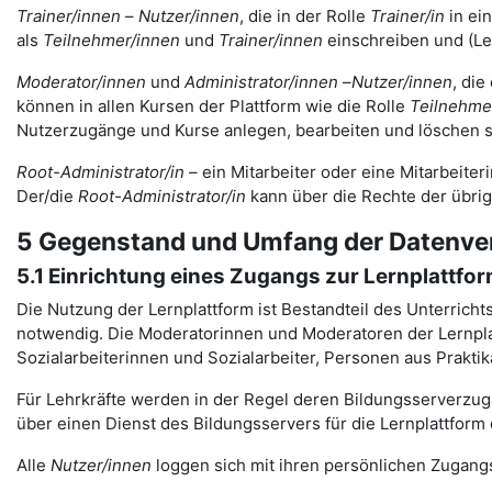
Trainer/innen
–
Nutzer/innen
, die in der Rolle
Trainer/in
in ei
als
Teilnehmer/innen
und
Trainer/innen
einschreiben und (Le
Moderator/innen
und
Administrator/innen
–
Nutzer/innen
, die
können in allen Kursen der Plattform wie die Rolle
Teilnehme
Nutzerzugänge und Kurse anlegen, bearbeiten und löschen s
Root-Administrator/in
– ein Mitarbeiter oder eine Mitarbeiteri
Der/die
Root-Administrator/in
kann über die Rechte der übri
5 Gegenstand und Umfang der Datenve
5.1 Einrichtung eines Zugangs zur Lernplattfo
Die Nutzung der Lernplattform ist Bestandteil des Unterrich
notwendig. Die Moderatorinnen und Moderatoren der Lernplat
Sozialarbeiterinnen und Sozialarbeiter, Personen aus Prakt
Für Lehrkräfte werden in der Regel deren Bildungsserverzugä
über einen Dienst des Bildungsservers für die Lernplattform 
Alle
Nutzer/innen
loggen sich mit ihren persönlichen Zugangs