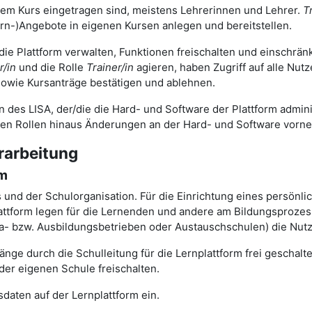
nem Kurs eingetragen sind, meistens Lehrerinnen und Lehrer.
T
rn-)Angebote in eigenen Kursen anlegen und bereitstellen.
 die Plattform verwalten, Funktionen freischalten und einschrä
r/in
und die Rolle
Trainer/in
agieren, haben Zugriff auf alle Nut
owie Kursanträge bestätigen und ablehnen.
n des LISA, der/die die Hard- und Software der Plattform adminis
gen Rollen hinaus Änderungen an der Hard- und Software vorn
rarbeitung
rm
ts und der Schulorganisation. Für die Einrichtung eines persönl
tform legen für die Lernenden und andere am Bildungsprozess 
ika- bzw. Ausbildungsbetrieben oder Austauschschulen) die Nut
nge durch die Schulleitung für die Lernplattform frei geschal
der eigenen Schule freischalten.
daten auf der Lernplattform ein.