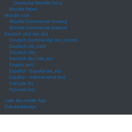
Deutsche Moodle Docs
Moodle News
Moodle.com
Moodle Commercial Hosting
Moodle Commercial Support
Deutsch (du) ‎(de_du)‎
Deutsch (community) ‎(de_comm)‎
Deutsch ‎(de_kids)‎
Deutsch ‎(de)‎
Deutsch (du) ‎(de_du)‎
English ‎(en)‎
Español - España ‎(es_es)‎
Español - Internacional ‎(es)‎
Français ‎(fr)‎
Русский ‎(ru)‎
Lade die mobile App
Standarddesign