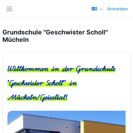
Zum Hauptinhalt
Anmelden
Website-Übersicht
Grundschule "Geschwister Scholl"
Mücheln
Willkommen in der Grundschule
"Geschwister Scholl"" in
Mücheln/Geiseltal!