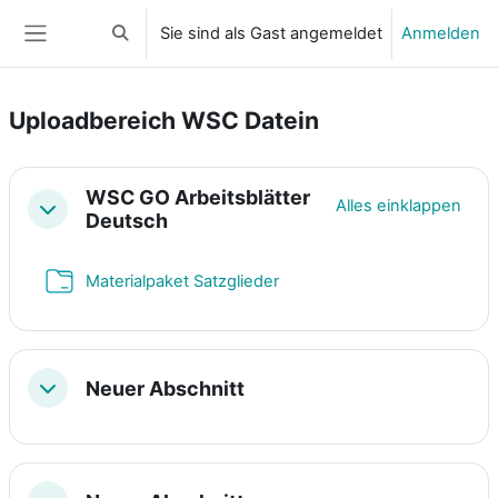
Zum Hauptinhalt
Sie sind als Gast angemeldet
Anmelden
Sucheingabe umschalten
Website-Übersicht
Uploadbereich WSC Datein
Abschnittsübersicht
WSC GO Arbeitsblätter
Alles einklappen
Einklappen
Deutsch
Verzeichnis
Materialpaket Satzglieder
Neuer Abschnitt
Einklappen