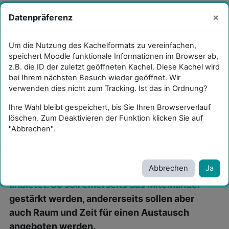
Zum Hauptinhalt
Sie sind als Gast angemeldet
Anmelden
×
Datenpräferenz
Sucheingabe umschalten
Website-Übersicht
Um die Nutzung des Kachelformats zu vereinfachen,
speichert Moodle funktionale Informationen im Browser ab,
WvSG MD
z.B. die ID der zuletzt geöffneten Kachel. Diese Kachel wird
bei Ihrem nächsten Besuch wieder geöffnet. Wir
verwenden dies nicht zum Tracking. Ist das in Ordnung?
Ihre Wahl bleibt gespeichert, bis Sie Ihren Browserverlauf
löschen. Zum Deaktivieren der Funktion klicken Sie auf
"Abbrechen".
Es uns wichtig, an der Schule ein
Fortbildungssystem zu etablieren, das
Abbrechen
Ja
Fortbildungen von Lehrkräften für Lehrkräfte
anbietet. So soll einerseits das Miteinander
gestärkt werden, andererseits sollen aber
auch Raum und Zeit
für einen Austausch
angeboten
werden.