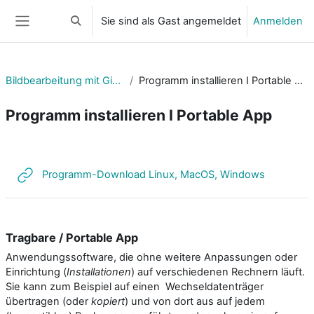
Zum Hauptinhalt
Sie sind als Gast angemeldet
Anmelden
Sucheingabe umschalten
Website-Übersicht
Bildbearbeitung mit Gimp
Programm installieren I Portable App
Programm installieren I Portable App
Abschnittsübersicht
Link/URL
Programm-Download Linux, MacOS, Windows
Tragbare / Portable App
Anwendungssoftware, die ohne weitere Anpassungen oder
Einrichtung (
Installationen
) auf verschiedenen Rechnern läuft.
Sie kann zum Beispiel auf einen Wechseldatenträger
übertragen (oder
kopiert
) und von dort aus auf jedem