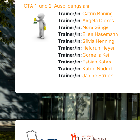
CTA_1. und 2. Ausbildungsjahr
Trainer/in:
Catrin Böning
Trainer/in:
Angela Dickes
Trainer/in:
Nora Gänge
Trainer/in:
Ellen Hasemann
Trainer/in:
Silvia Henning
Trainer/in:
Heidrun Heyer
Trainer/in:
Cornelia Keil
Trainer/in:
Fabian Kohrs
Trainer/in:
Katrin Nodorf
Trainer/in:
Janine Struck