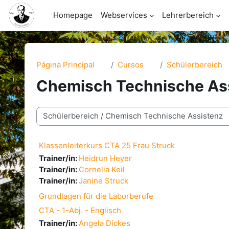
Salta al contenido principal
Homepage
Webservices
Lehrerbereich
Página Principal
Cursos
Schülerbereich
Chemisch Technische As
Categorías
Klassenleiterkurs CTA 25 Frau Struck
Trainer/in:
Heidrun Heyer
Trainer/in:
Cornelia Keil
Trainer/in:
Janine Struck
Grundlagen für die Laborberufe
CTA - 1-Abj. - Englisch
Trainer/in:
Angela Dickes