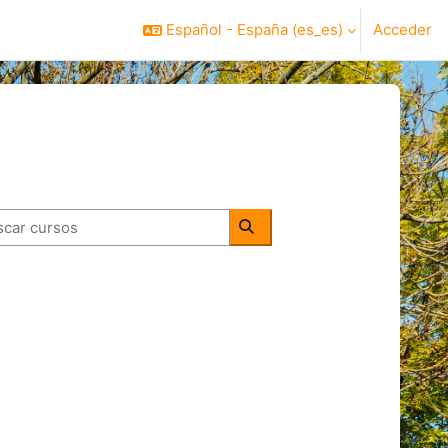
Español - España ‎(es_es)‎
Acceder
ar cursos
Buscar cursos