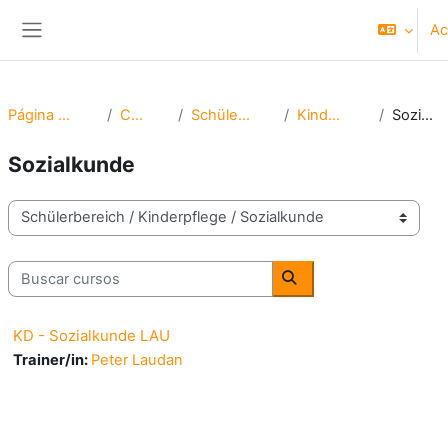
Salta al contenido principal
Ac
Panel lateral
Página Principal
Cursos
Schülerbereich
Kinderpflege
Sozialkunde
Sozialkunde
Categorías
Buscar cursos
Buscar cursos
KD - Sozialkunde LAU
Trainer/in:
Peter Laudan