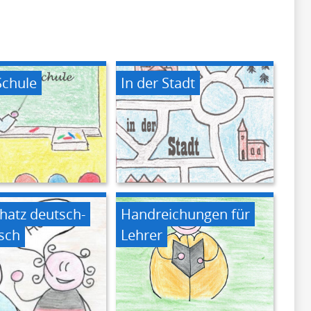
Schule
In der Stadt
hatz deutsch-
Handreichungen für
sch
Lehrer