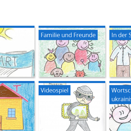
Familie und Freunde
In der 
Videospiel
Wortsc
ukraini