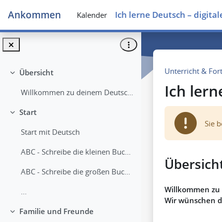
Zum Hauptinhalt
Ankommen
Ich lerne Deutsch – digit
Kalender
Unterricht & For
Übersicht
Einklappen
Ich ler
Willkommen zu deinem Deutsch - Kurs! ...
Start
Einklappen
Sie 
Start mit Deutsch
ABC - Schreibe die kleinen Buchstaben
Übersich
ABC - Schreibe die großen Buchstaben
Willkommen 
...
Wir wünschen 
Familie und Freunde
Einklappen