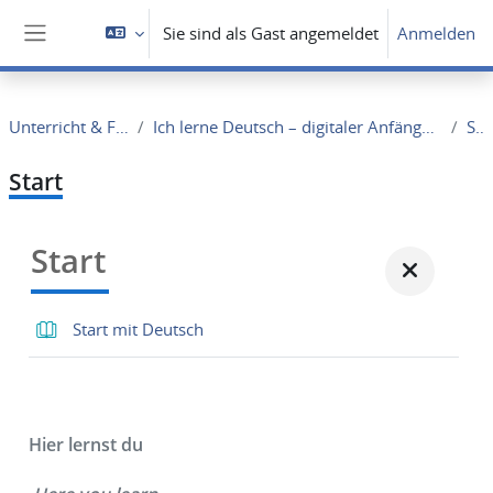
Zum Hauptinhalt
Sie sind als Gast angemeldet
Anmelden
Website-Übersicht
Unterricht & Fortbildung
Ich lerne Deutsch – digitaler Anfängerkurs für Zugewanderte
Start
Start
Start
Start mit Deutsch
Hier lernst du