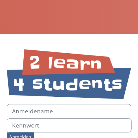
Anmelden bei '2learn4studen
Anmeldename
Kennwort
Anmelden