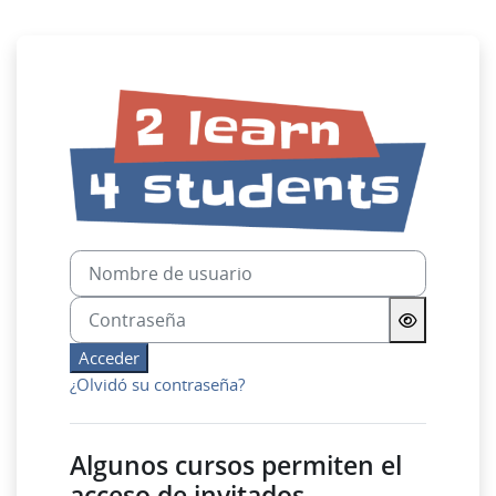
Salta al contenido principal
Entrar a 2learn4students
Nombre de usuario
Contraseña
Acceder
¿Olvidó su contraseña?
Algunos cursos permiten el
acceso de invitados