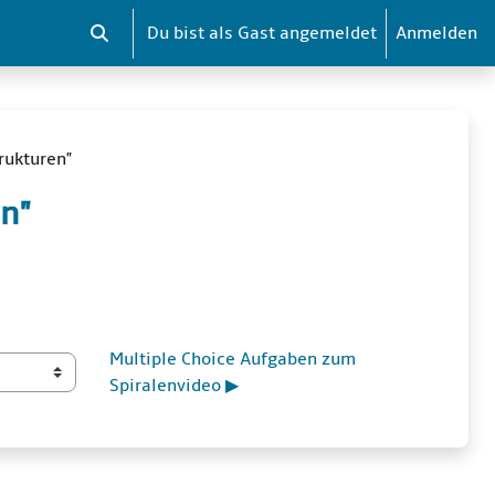
Du bist als Gast angemeldet
Anmelden
Sucheingabe umschalten
rukturen"
en"
Multiple Choice Aufgaben zum 
Spiralenvideo ▶︎