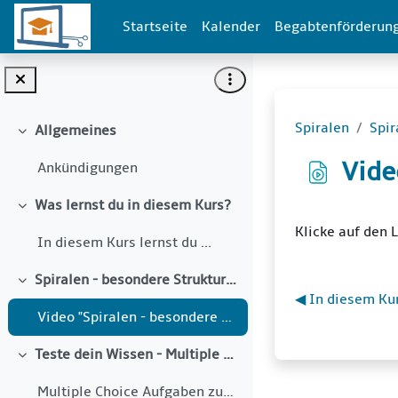
Zum Hauptinhalt
Startseite
Kalender
Begabtenförderun
Spiralen
Spir
Allgemeines
Einklappen
Vide
Ankündigungen
Was lernst du in diesem Kurs?
Einklappen
Abschlussbe
Klicke auf den L
In diesem Kurs lernst du ...
Spiralen - besondere Strukturen
Einklappen
◀︎ In diesem Kur
Video "Spiralen - besondere Strukturen"
Teste dein Wissen - Multiple Choice Aufgaben zum Spiralenvideo
Einklappen
Multiple Choice Aufgaben zum Spiralenvideo