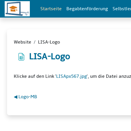
Zum Hauptinhalt
Startseite
Begabtenförderung
Selbstle
Website
LISA-Logo
LISA-Logo
Abschlussbedingungen
Klicke auf den Link '
LISApx567.jpg
', um die Datei anzu
◀︎ Logo-MB