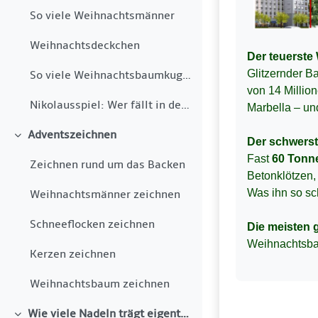
So viele Weihnachtsmänner
Weihnachtsdeckchen
Der teuerst
G
litzernder 
So viele Weihnachtsbaumkugeln
von
14 Millio
Nikolausspiel: Wer fällt in den Kamin?
Marbella – un
Adventszeichnen
Einklappen
Der schwers
Fast
60 Ton
Zeichnen rund um das Backen
Betonklötzen, 
Was ihn so sc
Weihnachtsmänner zeichnen
Schneeflocken zeichnen
Die meisten 
Weihnachtsbau
Kerzen zeichnen
Weihnachtsbaum zeichnen
Wie viele Nadeln trägt eigentlich ein Weihnachtsbaum?