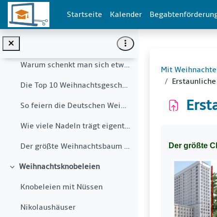
Mit Weihnachten kannst du rechnen
Zum Hauptinhalt
Einklappen
Startseite
Kalender
Begabtenförderun
Weiße Weihnachten
Weiße Weihnacht - Wunsch oder Wirklichkeit?
Warum schenkt man sich etwas zu Weihnachten?
Mit Weihnachte
Erstaunlich
Die Top 10 Weihnachtsgeschenke
Erst
So feiern die Deutschen Weihnachten
Wie viele Nadeln trägt eigentlich ein Weihnachtsbaum?
Abschlussbe
Der größte C
Der größte Weihnachtsbaum der Welt
Weihnachtsknobeleien
Einklappen
Knobeleien mit Nüssen
Nikolaushäuser