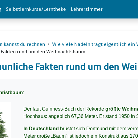
g
Selbstlernkurse/Lerntheke
Lehrerzimmer
n kannst du rechnen
Wie viele Nadeln trägt eigentlich ei
e Fakten rund um den Weihnachtsbaum
aunliche Fakten rund um den W
dingungen
hristbaum:
Der laut Guinness-Buch der Rekorde
größte Weihn
Hochhaus: angeblich 67,36 Meter. Er stand 1950 in 
In Deutschland
brüstet sich Dortmund mit dem ver
Meter große „Baum“ ist jedoch ein Konstrukt aus 170