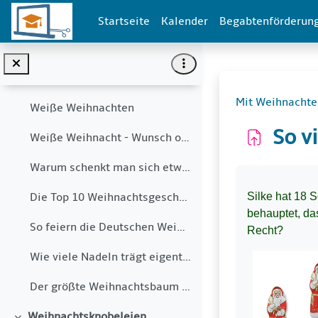
Zum Hauptinhalt
Allgemein
Startseite
Kalender
Begabtenförderun
Einklappen
Ankündigungen
Mit Weihnachten kannst du rechnen
Einklappen
Mit Weihnachte
Weiße Weihnachten
So v
Weiße Weihnacht - Wunsch oder Wirklichkeit?
Warum schenkt man sich etwas zu Weihnachten?
Abschlussbe
Silke hat 18 
Die Top 10 Weihnachtsgeschenke
behauptet, da
So feiern die Deutschen Weihnachten
Recht?
Wie viele Nadeln trägt eigentlich ein Weihnachtsbaum?
Der größte Weihnachtsbaum der Welt
Weihnachtsknobeleien