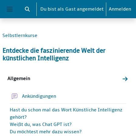
Zum Hauptinhalt
Du bist als Gast angemeldet
Anmelden
Sucheingabe umschalten
Website-Übersicht
Selbstlernkurse
Entdecke die faszinierende Welt der
künstlichen Intelligenz
Abschnittsübersicht
Allgemein
Zum 
Forum
Ankündigungen
Hast du schon mal das Wort Künstliche Intelligenz
gehört?
Weißt du, was Chat GPT ist?
Du möchtest mehr dazu wissen?