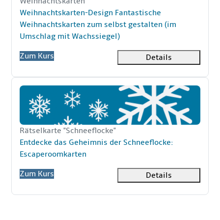
Kurzer Kursname
Weihnachtskarten
Kursname
Weihnachtskarten-Design Fantastische
Weihnachtskarten zum selbst gestalten (im
Umschlag mit Wachssiegel)
Zum Kurs
Details
Entdecke das Geheimnis der Schneeflocke: Escaperoom
Kurzer Kursname
Rätselkarte "Schneeflocke"
Kursname
Entdecke das Geheimnis der Schneeflocke:
Escaperoomkarten
Zum Kurs
Details