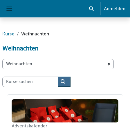
Zum Hauptinhalt
Anmelden
Sucheingabe umsch
Website-Übersicht
Kurse
Weihnachten
Weihnachten
Kursbereiche
Kurse suchen
Kurse suchen
Adventskalender selber bauen
Kurzer Kursname
Adventskalender