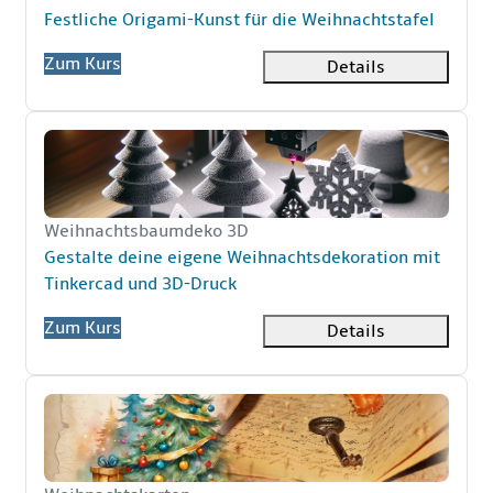
Kursname
Festliche Origami-Kunst für die Weihnachtstafel
Zum Kurs
Details
Gestalte deine eigene Weihnachtsdekoration mit Tinke
Kurzer Kursname
Weihnachtsbaumdeko 3D
Kursname
Gestalte deine eigene Weihnachtsdekoration mit
Tinkercad und 3D-Druck
Zum Kurs
Details
Weihnachtskarten-Design Fantastische Weihnachtskart