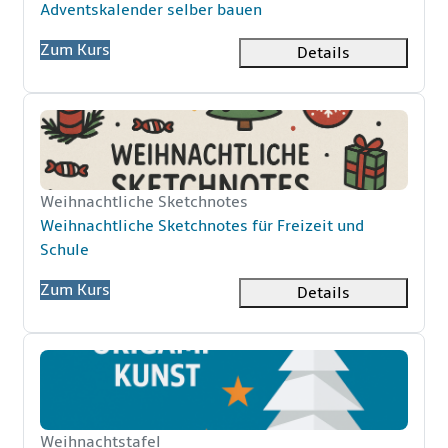
Kursname
Adventskalender selber bauen
Zum Kurs
Details
Weihnachtliche Sketchnotes für Freizeit und Schule
Kurzer Kursname
Weihnachtliche Sketchnotes
Kursname
Weihnachtliche Sketchnotes für Freizeit und
Schule
Zum Kurs
Details
Festliche Origami-Kunst für die Weihnachtstafel
Kurzer Kursname
Weihnachtstafel