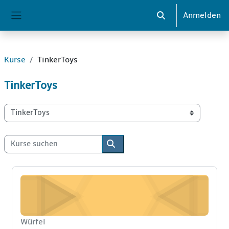
Zum Hauptinhalt
Anmelden
Sucheingabe umsch
Website-Übersicht
Kurse
TinkerToys
TinkerToys
Kursbereiche
Kurse suchen
Kurse suchen
Würfelkurs
Kurzer Kursname
Würfel