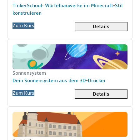
Kursname
TinkerSchool: Würfelbauwerke im Minecraft-Stil
konstruieren
Zum Kurs
Details
Dein Sonnensystem aus dem 3D-Drucker
Kurzer Kursname
Sonnensystem
Kursname
Dein Sonnensystem aus dem 3D-Drucker
Zum Kurs
Details
Dein eigenes Bauwerk als 3D-Druck