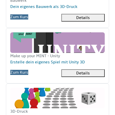
Kurzer Kursname
Bauwerk
Kursname
Dein eigenes Bauwerk als 3D-Druck
Zum Kurs
Details
Erstelle dein eigenes Spiel mit Unity 3D
Kurzer Kursname
Make up your MINT - Unity
Kursname
Erstelle dein eigenes Spiel mit Unity 3D
Zum Kurs
Details
Dein eigenes Spiel als 3D-Druck
Kurzer Kursname
3D-Druck