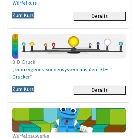
Kursname
Würfelkurs
Zum Kurs
Details
„Dein eigenes Sonnensystem aus dem 3D-Drucker“
Kurzer Kursname
3-D-Druck
Kursname
„Dein eigenes Sonnensystem aus dem 3D-
Drucker“
Zum Kurs
Details
TinkerSchool: Würfelbauwerke im Minecraft-Stil konstr
Kurzer Kursname
Würfelbauwerke