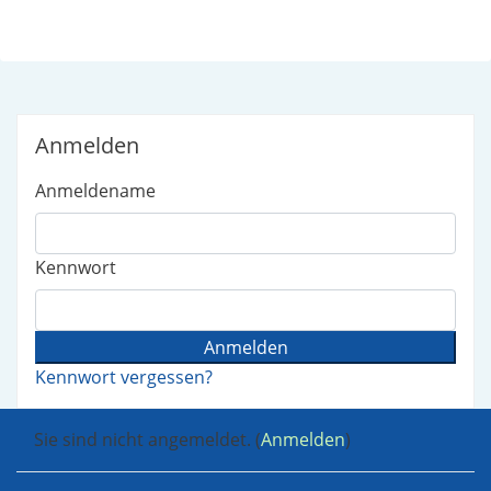
Blöcke
Anmelden überspringen
Anmelden
Anmeldename
Kennwort
Kennwort vergessen?
Sie sind nicht angemeldet. (
Anmelden
)