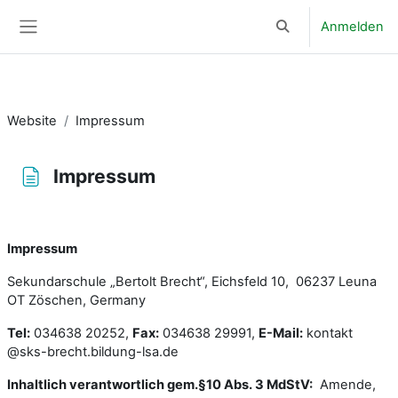
.grundschrift { font-family: GrundschriftRegular; font-size:14pt; }
Anmelden
Zum Hauptinhalt
Sucheingabe umsch
Website-Übersicht
Website
Impressum
Impressum
Abschlussbedingungen
Impressum
Sekundarschule „Bertolt Brecht“, Eichsfeld 10, 06237 Leuna
OT Zöschen, Germany
Tel:
034638 20252,
Fax:
034638 29991,
E-Mail:
kontakt
@sks-brecht.bildung-lsa.de
Inhaltlich verantwortlich gem.§10 Abs. 3 MdStV:
Amende,