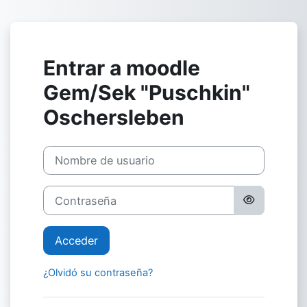
Salta al contenido principal
Entrar a moodle
Gem/Sek "Puschkin"
Oschersleben
Nombre de usuario
Contraseña
Acceder
¿Olvidó su contraseña?