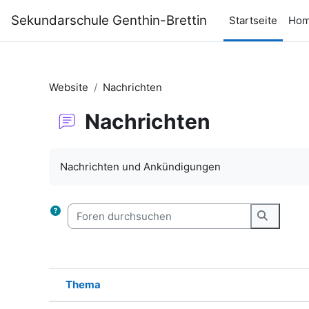
Zum Hauptinhalt
Sekundarschule Genthin-Brettin
Startseite
Hom
Website
Nachrichten
Nachrichten
Abschlussbedingungen
Nachrichten und Ankündigungen
Foren durchsuchen
Foren d
Thema
Status