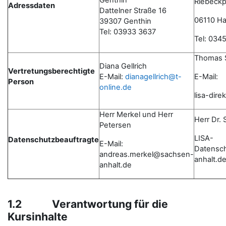
Genthin
Riebeckp
Adressdaten
Dattelner Straße 16
06110 Hal
39307 Genthin
Tel: 03933 3637
Tel: 034
Thomas 
Diana Gellrich
Vertretungsberechtigte
E-Mail:
dianagellrich@t-
E-Mail:
Person
online.de
lisa-dir
Herr Merkel und Herr
Herr Dr.
Petersen
LISA-
Datenschutzbeauftragte
E-Mail:
Datensc
andreas.merkel@sachsen-
anhalt.d
anhalt.de
1.2 Verantwortung für die
Kursinhalte