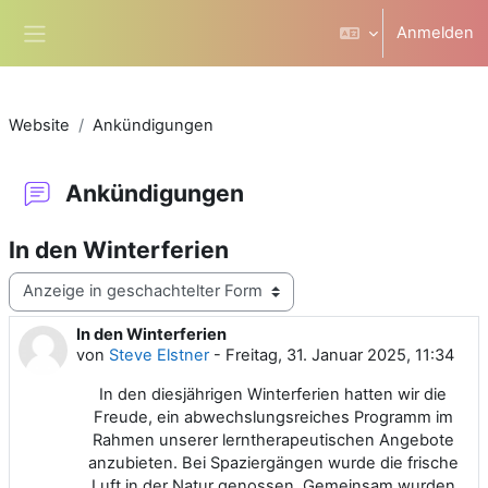
Zum Hauptinhalt
Anmelden
Website-Übersicht
Website
Ankündigungen
Ankündigungen
In den Winterferien
Anzeigemodus
In den Winterferien
Anzahl Antworten: 0
von
Steve Elstner
-
Freitag, 31. Januar 2025, 11:34
In den diesjährigen Winterferien hatten wir die
Freude, ein abwechslungsreiches Programm im
Rahmen unserer lerntherapeutischen Angebote
anzubieten. Bei Spaziergängen wurde die frische
Luft in der Natur genossen. Gemeinsam wurden