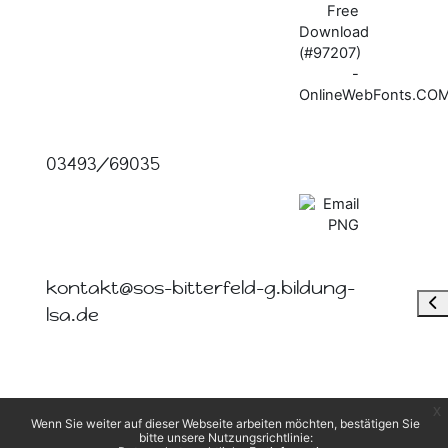
03493/69035
kontakt@sos-bitterfeld-g.bildung-
Blo
lsa.de
x
Wenn Sie weiter auf dieser Webseite arbeiten möchten, bestätigen Sie
bitte unsere Nutzungsrichtlinie: