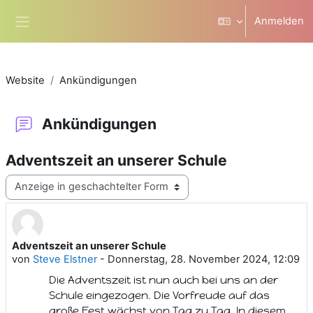
Zum Hauptinhalt
Anmelden
Website-Übersicht
Website
Ankündigungen
Ankündigungen
Adventszeit an unserer Schule
Anzeigemodus
Adventszeit an unserer Schule
Anzahl Antworten: 0
von
Steve Elstner
-
Donnerstag, 28. November 2024, 12:09
Die Adventszeit ist nun auch bei uns an der
Schule eingezogen. Die Vorfreude auf das
große Fest wächst von Tag zu Tag. In diesem