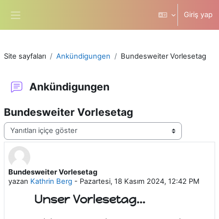
Ana içeriğe git
Giriş yap
Yan panel
Site sayfaları
Ankündigungen
Bundesweiter Vorlesetag
Ankündigungen
Bundesweiter Vorlesetag
Görünüm modu
Bundesweiter Vorlesetag
Yanıt sayısı: 0
yazan
Kathrin Berg
-
Pazartesi, 18 Kasım 2024, 12:42 PM
Unser Vorlesetag...