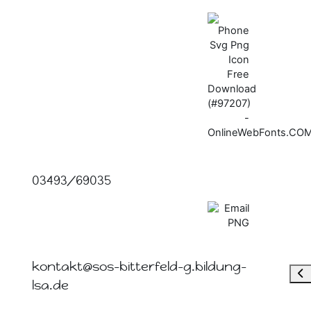
03493/69035
kontakt@sos-bitterfeld-g.bildung-
Від
lsa.de