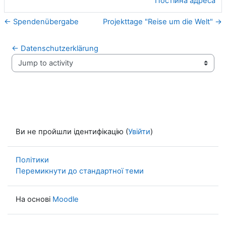
Постійна адреса
← Spendenübergabe
Projekttage "Reise um die Welt" →
← Datenschutzerklärung
Jump to activity
Ви не пройшли ідентифікацію (
Увійти
)
Політики
Перемикнути до стандартної теми
На основі
Moodle