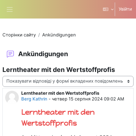
Перейти до головного вмісту
Увійти
Бокова панель
Сторінки сайту
Ankündigungen
Ankündigungen
Lerntheater mit den Wertstoffprofis
Тип показу
Lerntheater mit den Wertstoffprofis
Кількість відповідей: 0
Berg Kathrin
-
четвер 15 серпня 2024 09:02 AM
Lerntheater mit den
Wertstoffprofis