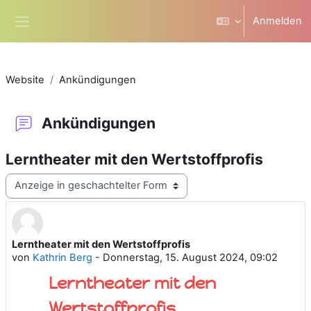
Zum Hauptinhalt
Anmelden
Website-Übersicht
Website
Ankündigungen
Ankündigungen
Lerntheater mit den Wertstoffprofis
Anzeigemodus
Lerntheater mit den Wertstoffprofis
Anzahl Antworten: 0
von
Kathrin Berg
-
Donnerstag, 15. August 2024, 09:02
Lerntheater mit den
Wertstoffprofis