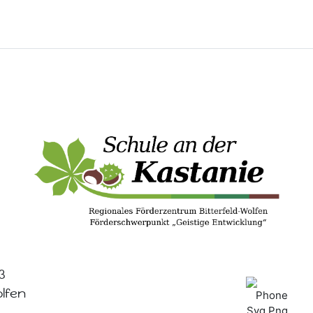
3
olfen