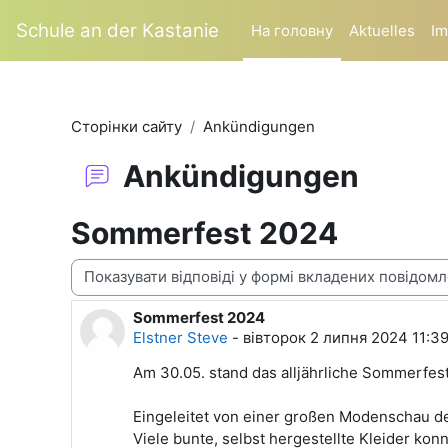
Перейти до головного вмісту
Schule an der Kastanie
На головну
Aktuelles
Im
Сторінки сайту
Ankündigungen
Ankündigungen
Sommerfest 2024
Тип показу
Sommerfest 2024
Кількість відповідей: 0
Elstner Steve
-
вівторок 2 липня 2024 11:3
Am 30.05. stand das alljährliche Sommerfes
Eingeleitet von einer großen Modenschau d
Viele bunte, selbst hergestellte Kleider ko