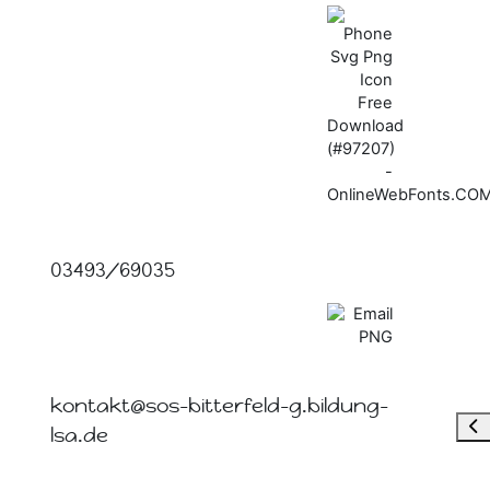
03493/69035
kontakt@sos-bitterfeld-g.bildung-
Blo
lsa.de