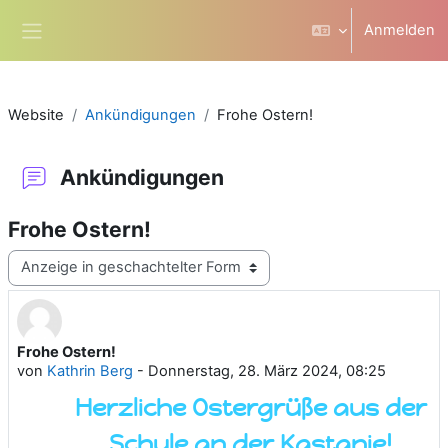
Zum Hauptinhalt
Anmelden
Website-Übersicht
Website
Ankündigungen
Frohe Ostern!
Ankündigungen
Frohe Ostern!
Anzeigemodus
Frohe Ostern!
Anzahl Antworten: 0
von
Kathrin Berg
-
Donnerstag, 28. März 2024, 08:25
Herzliche Ostergrüße aus der
Schule an der Kastanie!