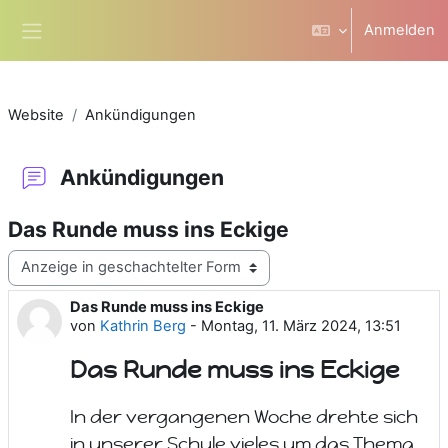
Zum Hauptinhalt
Anmelden
Website-Übersicht
Website
Ankündigungen
Ankündigungen
Das Runde muss ins Eckige
Anzeigemodus
Das Runde muss ins Eckige
Anzahl Antworten: 0
von
Kathrin Berg
-
Montag, 11. März 2024, 13:51
Das Runde muss ins Eckige
In der vergangenen Woche drehte sich
in unserer Schule vieles um das Thema