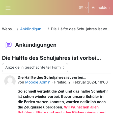
Zum Hauptinhalt
Anmelden
Website-Übersicht
Website
Ankündigungen
Die Hälfte des Schuljahres ist vorbei...
Ankündigungen
Die Hälfte des Schuljahres ist vorbei...
Anzeigemodus
Die Hälfte des Schuljahres ist vorbei...
Anzahl Antworten: 0
von
Moodle Admin
-
Freitag, 2. Februar 2024, 18:00
So schnell vergeht die Zeit und das halbe Schuljahr
ist schon wieder vorbei. Bevor unsere Schüler in
die Ferien starten konnten, wurden natürlich noch
die Zeugnisse übergeben.
Wir wünschen allen
Schülern, Eltern und auch den Pädagoginnen und