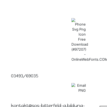
03493/69035
kontakt@sos-bitterfeld-g.bildung-