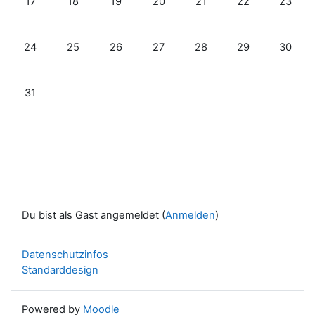
17
18
19
20
21
22
23
Keine Termine, Montag, 24. März
Keine Termine, Dienstag, 25. März
Keine Termine, Mittwoch, 26. März
Keine Termine, Donnerstag, 27. M
Keine Termine, Freitag, 2
Keine Termine, S
Keine Te
24
25
26
27
28
29
30
Keine Termine, Montag, 31. März
31
Du bist als Gast angemeldet (
Anmelden
)
Datenschutzinfos
Standarddesign
Powered by
Moodle