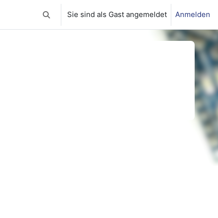
Sie sind als Gast angemeldet
Anmelden
Sucheingabe umschalten