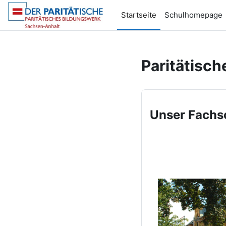
Zum Hauptinhalt
Startseite
Schulhomepage
Paritätisc
Unser Fachsc