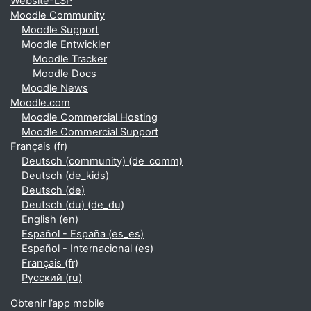
Website-LSP
Moodle Community
Moodle Support
Moodle Entwickler
Moodle Tracker
Moodle Docs
Moodle News
Moodle.com
Moodle Commercial Hosting
Moodle Commercial Support
Français ‎(fr)‎
Deutsch (community) ‎(de_comm)‎
Deutsch ‎(de_kids)‎
Deutsch ‎(de)‎
Deutsch (du) ‎(de_du)‎
English ‎(en)‎
Español - España ‎(es_es)‎
Español - Internacional ‎(es)‎
Français ‎(fr)‎
Русский ‎(ru)‎
Obtenir l’app mobile