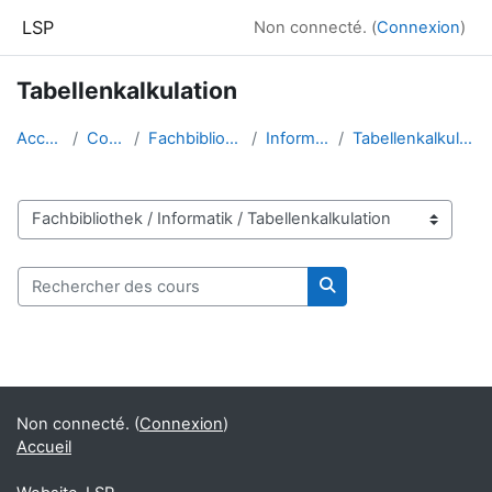
Passer au contenu principal
LSP
Non connecté. (
Connexion
)
Tabellenkalkulation
Accueil
Cours
Fachbibliothek
Informatik
Tabellenkalkulation
Catégories de cours
Rechercher des cours
Rechercher des cour
Blocs
Blocs supplémentaires
Non connecté. (
Connexion
)
Accueil