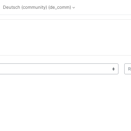
Deutsch (community) ‎(de_comm)‎
Rä